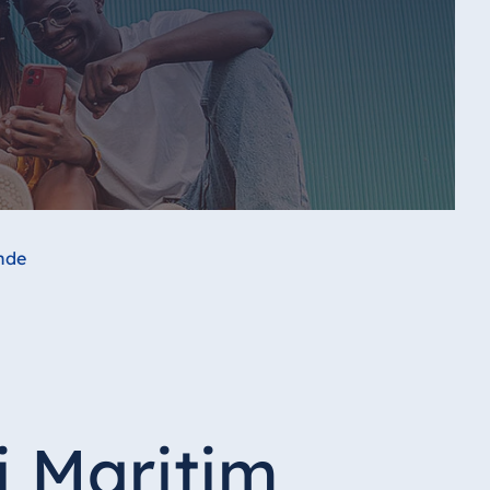
nde
i Maritim